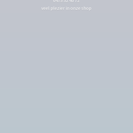
0475 52 40 72
veel plezier in
onze shop