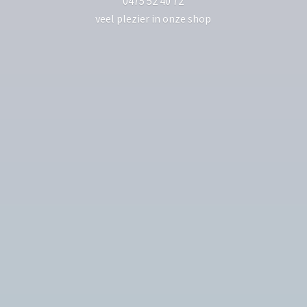
0475 52 40 72
veel plezier in
onze shop