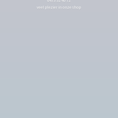
0475 52 40 72
veel plezier in
onze shop