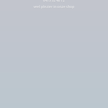
0475 52 40 72
veel plezier in
onze shop