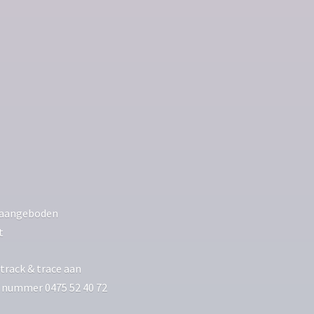
ls aangeboden
t
track & trace aan
p nummer 0475 52 40 72