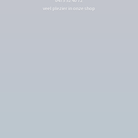
0475 52 40 72
veel plezier in
onze shop