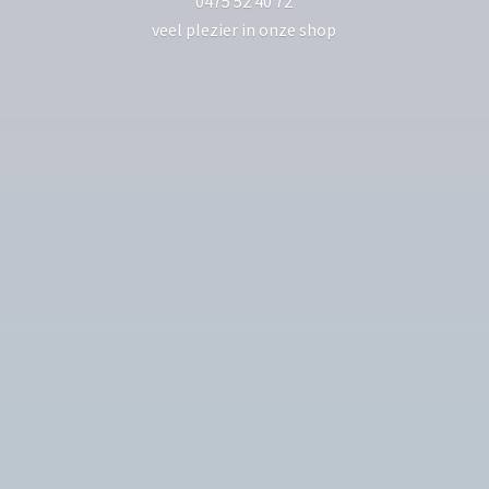
0475 52 40 72
veel plezier in
onze shop