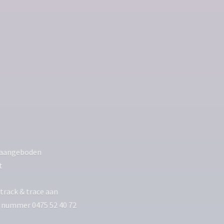
ls aangeboden
t
track & trace aan
p nummer 0475 52 40 72