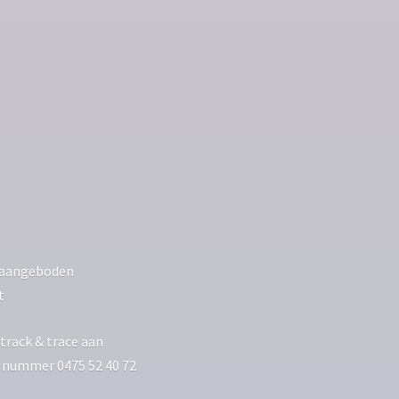
ls aangeboden
t
track & trace aan
p nummer 0475 52 40 72