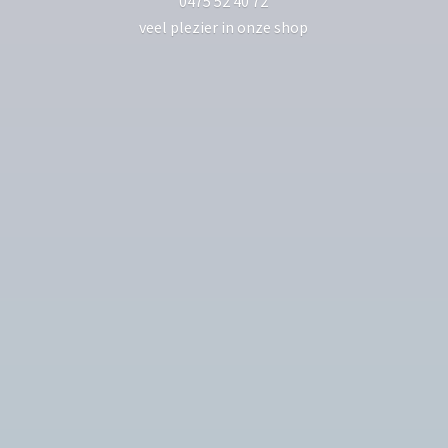
0475 52 40 72
veel plezier in
onze shop