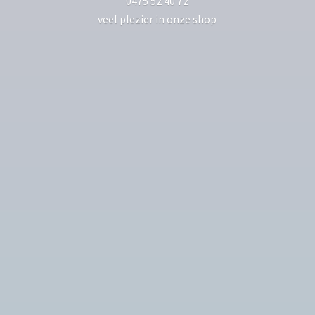
0475 52 40 72
veel plezier in
onze shop