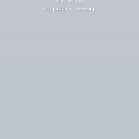
0475 52 40 72
veel plezier in
onze shop