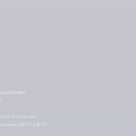
ls aangeboden
t
track & trace aan
p nummer 0475 52 40 72