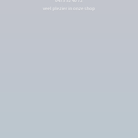
0475 52 40 72
veel plezier in
onze shop