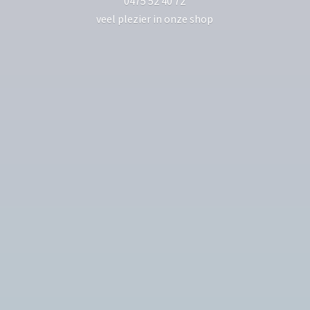
0475 52 40 72
veel plezier in
onze shop