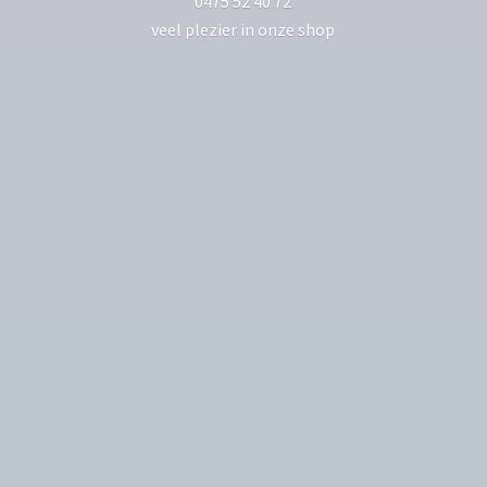
0475 52 40 72
veel plezier in
onze shop