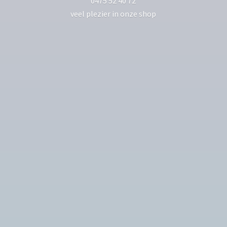
0475 52 40 72
veel plezier in
onze shop